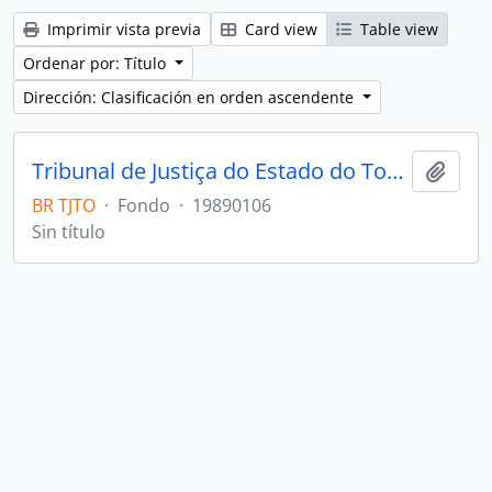
Imprimir vista previa
Card view
Table view
Ordenar por: Título
Dirección: Clasificación en orden ascendente
Tribunal de Justiça do Estado do Tocantins
Añadi
BR TJTO
·
Fondo
·
19890106
Sin título