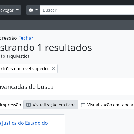
Buscar
Opções de busca
avegar
mpressão
Fechar
strando 1 resultados
ão arquivística
:
rições em nível superior
avançadas de busca
 impressão
Visualização em ficha
Visualização em tabela
e Justiça do Estado do