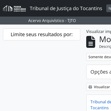
Skip to main content
Tribunal de Justiça do Tocantins
N
Acervo Arquivístico - TJTO
Visualizar i
Limite seus resultados por:
Mo
Descriç
Remover filtro
Somente desc
Opções 
Visualizar
Tribunal d
Tocantins