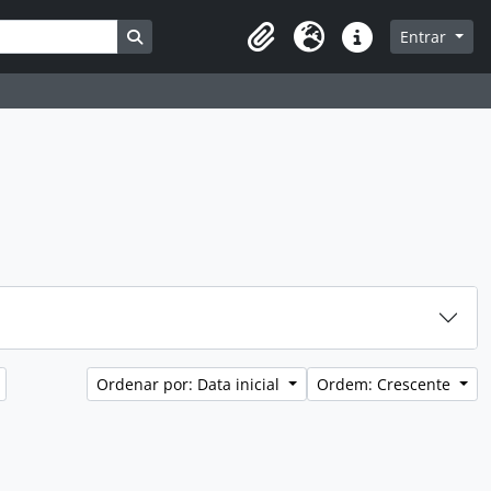
Busque na página de navegação
Entrar
Área de Transferência
Idioma
Atalhos
Ordenar por: Data inicial
Ordem: Crescente