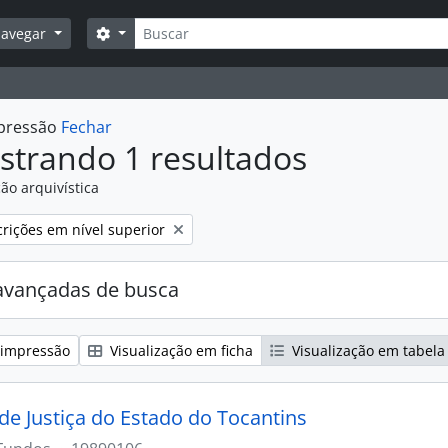
Buscar
Opções de busca
avegar
mpressão
Fechar
strando 1 resultados
ão arquivística
:
rições em nível superior
avançadas de busca
 impressão
Visualização em ficha
Visualização em tabela
 de Justiça do Estado do Tocantins