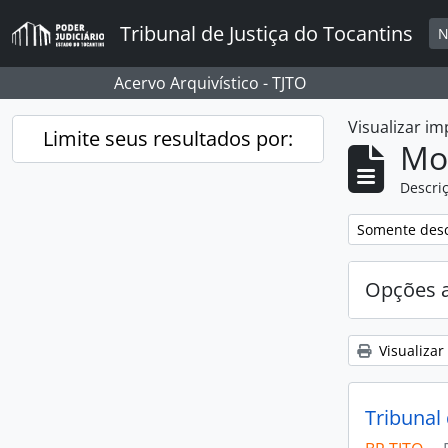
Skip to main content
Tribunal de Justiça do Tocantins
N
Acervo Arquivístico - TJTO
Visualizar i
Limite seus resultados por:
Mo
Descriç
Remover filtro
Somente desc
Opções 
Visualizar
Tribunal