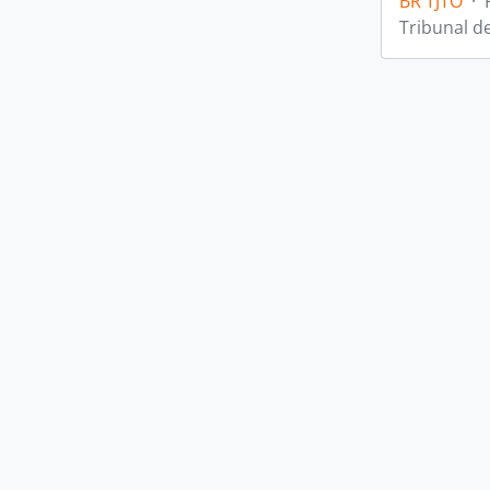
BR TJTO
·
Tribunal d