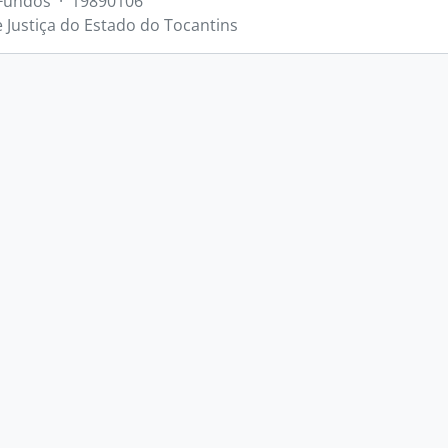
Fundos
·
19890106
e Justiça do Estado do Tocantins